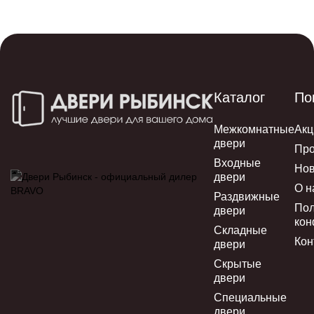
Каталог
По
Межкомнатные
Акц
двери
Про
Входные
Нов
двери
О н
Раздвижные
Пол
двери
кон
Складные
Кон
двери
Скрытые
двери
Специальные
двери