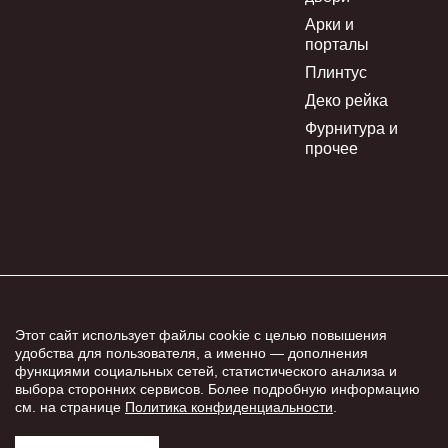
Арки и
порталы
Плинтус
Деко рейка
Фурнитура и
прочее
Двери Рыбинск межкомнатные и входные двери в Рыбинске © 2008 -
2026
Этот сайт использует файлы cookie с целью повышения
удобства для пользователя, а именно — дополнения
Дизайн и разработка
функциями социальных сетей, статистического анализа и
Информация о сайте
выбора сторонних сервисов. Более подробную информацию
см. на странице
Политика конфиденциальности
.