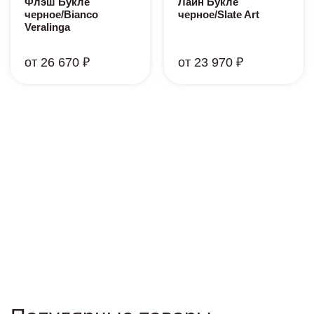
Флэш Букле
Лайн Букле
черное/Bianco
черное/Slate Art
Veralinga
от 26 670 ₽
от 23 970 ₽