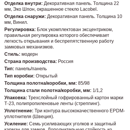
Отделка внутри:
Декоративная панель. Толщина 22
мм, Эко Шпон, окрашенное стекло Lacobel.
Отделка снаружи:
Декоративная панель. Толщина 10
мм, Винил.
Регулировка:
Блок укомплектован эксцентриком,
правильная регулировка которого обеспечивает
легкость открывания и беспрепятственную работу
замковых механизмов.
Стиль:
модерн
Страна производства:
Россия
Тип:
панель/панель
Тип коробки:
Открытый
Толщина полотна/коробки, мм:
85/98
Толщина стали полотна/коробки, мм:
1/1,2
Упаковка:
Трехслойный гофрированный картон марки
Т-23, полипропиленовые ленты (стреппинг).
Уплотнение:
Три контура высококачественного EPDM-
уплотнителя (Швеция).
Усиление:
Семь усиливающих уголков и защитный
карман для замков. Дополнительную стойкость ко